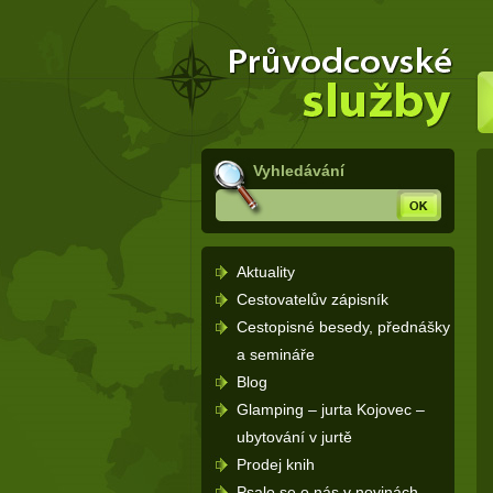
Dovolená Rusko – průvodce po
(Přejít
Rusku a rusky mluvící země -
na
Úvodní
stránka
navigaci)
Vyhledávání
Hledej
Aktuality
Cestovatelův zápisník
Cestopisné besedy, přednášky
a semináře
Blog
Glamping – jurta Kojovec –
ubytování v jurtě
Prodej knih
Psalo se o nás v novinách