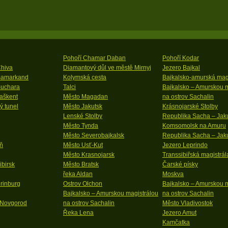
Pohoří Chamar Daban
Pohoří Kodar
Chiva
Diamantový důl ve městě Mirnyj
Jezero Bajkal
Samarkand
Kolymská cesta
Bajkalsko-amurská magi
Buchara
Talci
Bajkalsko – Amurskou m
aškent
Město Magadan
na ostrov Sachalin
ý tunel
Město Jakutsk
Krásnojarské Stolby
Lenské Stolby
Republika Sacha – Jak
Město Tynda
Komsomolsk na Amuru
Město Severobajkalsk
Republika Sacha – Jaku
ň
Město Usť-Kut
Jezero Leprindo
Město Krasnojarsk
Transsibiřská magistrál
birsk
Město Bratsk
Čarské písky
řeka Aldan
Moskva
rinburg
Ostrov Olchon
Bajkalsko – Amurskou m
Bajkalsko – Amurskou magistrálou
na ostrov Sachalin
 Novgorod
na ostrov Sachalin
Město Vladivostok
Řeka Lena
Jezero Amut
Kamčatka