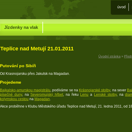
Úvod
Jízdenky na vlak
Teplice nad Metují 21.01.2011
Úvodní stránka
»
Před
Putování po Sibiři
Od Krasnojarsku přes Jakutsk na Magadan.
Projedeme
Bajkalsko-amurskou magistrálu
, podíváme se na
Krásnojarské stolby
, na sever
Ba
písečné duny
, na
Severomujský hřbet
, na řeku
Lenu
a
Lenské stolby
, na
dia
kolymskou cestou
na
Magadan
.
Akce proběhne v Klubu Městského úřadu Teplice nad Metují, 21. ledna 2011, od 18