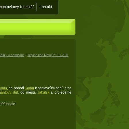
Poptávkový formulář
Kontakt
nášky a semináře
»
Teplice nad Metují 21.01.2011
jkalu
, do pohoří
Kodar
k pastevcům sobů a na
mantový důl
, do města
Jakutsk
a projedeme
.00 hodin.