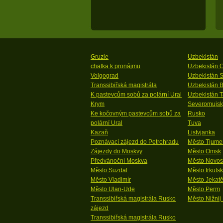
Gruzie
Uzbekistán
chatka k pronájmu
Uzbekistán 
Volgograd
Uzbekistán 
Transsibiřská magistrála
Uzbekistán 
K pastevcům sobů za polární Ural
Uzbekistán T
Krym
Severomujsk
Ke kočovným pastevcům sobů za
Rusko
polární Ural
Tuva
Kazaň
Listvjanka
Poznávací zájezd do Petrohradu
Město Tjume
Zájezdy do Moskvy
Město Omsk
Předvánoční Moskva
Město Novosi
Město Suzdal
Město Irkutsk
Město Vladimír
Město Jekatě
Město Ulan-Ude
Město Perm
Transsibiřská magistrála Rusko
Město Nižnij
zájezd
Transsibiřská magistrála Rusko