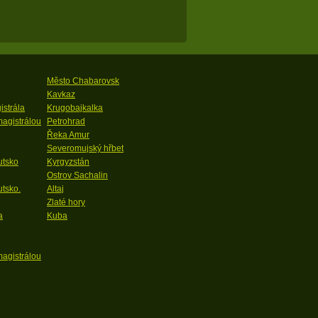
Město Chabarovsk
Kavkaz
strála
Krugobajkalka
agistrálou
Petrohrad
Řeka Amur
Severomujský hřbet
utsko
Kyrgyzstán
Ostrov Sachalin
tsko.
Altaj
Zlaté hory
a
Kuba
agistrálou