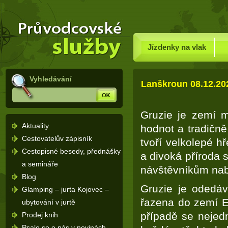
Dovolená Rusko – průvodce po
(Přejít
Rusku a rusky mluvící země -
na
Úvodní
stránka
navigaci)
Jízdenky na vlak
Vyhledávání
Lanškroun 08.12.20
Hledej
Gruzie je zemí mi
Aktuality
hodnot a tradičně
Cestovatelův zápisník
tvoří velkolepé 
Cestopisné besedy, přednášky
a divoká příroda 
a semináře
návštěvníkům nab
Blog
Gruzie je odedáv
Glamping – jurta Kojovec –
řazena do zemí E
ubytování v jurtě
případě se nejed
Prodej knih
Psalo se o nás v novinách