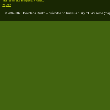
Transsibiřská magistrála Rusko
zájezd
© 2009-2026 Dovolená Rusko – průvodce po Rusku a rusky mluvící země (
map