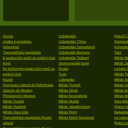
Gruzie
Uzbekistán
Pohoří 
chatka k pronájmu
Uzbekistán Chiva
Diamanto
Volgograd
Uzbekistán Samarkand
Kolymsk
Transsibiřská magistrála
Uzbekistán Buchara
Talci
K pastevcům sobů za polární Ural
Uzbekistán Taškent
Město M
Krym
Severomujský tunel
Město Ja
Ke kočovným pastevcům sobů za
Rusko
Lenské S
polární Ural
Tuva
Město T
Kazaň
Listvjanka
Město Se
Poznávací zájezd do Petrohradu
Město Tjumeň
Město Us
Zájezdy do Moskvy
Město Omsk
Město Kr
Předvánoční Moskva
Město Novosibirsk
Město Br
Město Suzdal
Město Irkutsk
řeka Ald
Město Vladimír
Město Jekatěrinburg
Ostrov O
Město Ulan-Ude
Město Perm
Bajkalsk
Transsibiřská magistrála Rusko
Město Nižnij Novgorod
na ostro
zájezd
Řeka Le