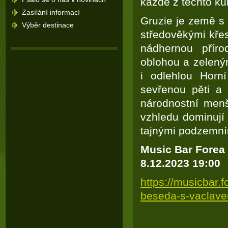
každé z těchto kul
Zasílání informací
Gruzie je země s 
Výběr destinace
středověkými křes
nádhernou příro
oblohou a zelený
i odlehlou Horní
sevřenou pěti a 
národnostní menš
vzhledu dominují
tajnými podzemní
Music Bar Forea
8.12.2023 19:00
https://musicbar.
beseda-s-vaclav