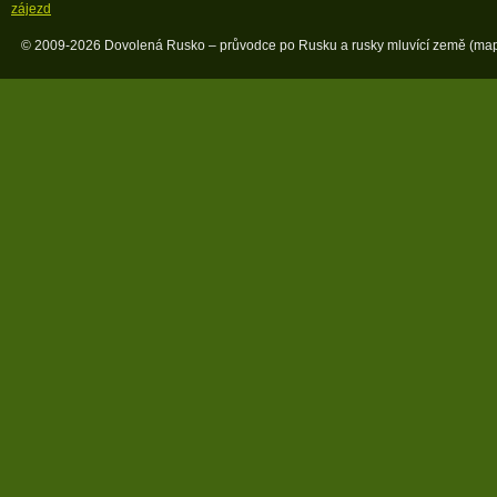
zájezd
© 2009-2026 Dovolená Rusko – průvodce po Rusku a rusky mluvící země (
map