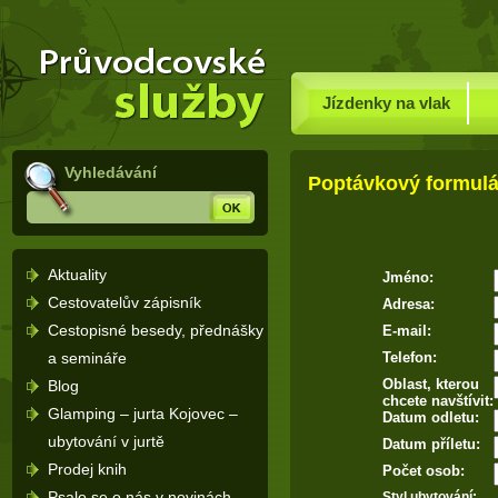
Dovolená Rusko – průvodce po
(Přejít
Rusku a rusky mluvící země -
na
Úvodní
stránka
navigaci)
Jízdenky na vlak
Vyhledávání
Poptávkový formulá
Hledej
Aktuality
Jméno:
Cestovatelův zápisník
Adresa:
Cestopisné besedy, přednášky
E-mail:
a semináře
Telefon:
Oblast, kterou
Blog
chcete navštívit:
Glamping – jurta Kojovec –
Datum odletu:
ubytování v jurtě
Datum příletu:
Prodej knih
Počet osob:
Psalo se o nás v novinách
Styl ubytování: