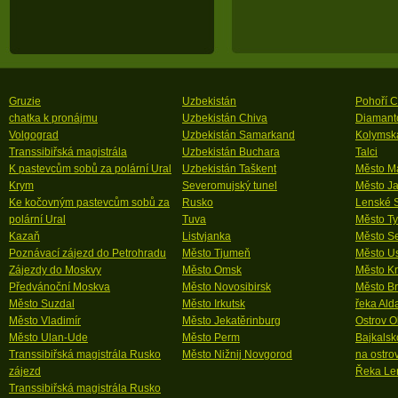
Gruzie
Uzbekistán
Pohoří 
chatka k pronájmu
Uzbekistán Chiva
Diamanto
Volgograd
Uzbekistán Samarkand
Kolymsk
Transsibiřská magistrála
Uzbekistán Buchara
Talci
K pastevcům sobů za polární Ural
Uzbekistán Taškent
Město M
Krym
Severomujský tunel
Město Ja
Ke kočovným pastevcům sobů za
Rusko
Lenské S
polární Ural
Tuva
Město T
Kazaň
Listvjanka
Město Se
Poznávací zájezd do Petrohradu
Město Tjumeň
Město Us
Zájezdy do Moskvy
Město Omsk
Město Kr
Předvánoční Moskva
Město Novosibirsk
Město Br
Město Suzdal
Město Irkutsk
řeka Ald
Město Vladimír
Město Jekatěrinburg
Ostrov O
Město Ulan-Ude
Město Perm
Bajkalsk
Transsibiřská magistrála Rusko
Město Nižnij Novgorod
na ostro
zájezd
Řeka Le
Transsibiřská magistrála Rusko