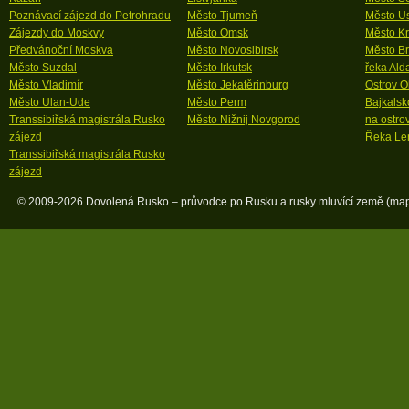
Poznávací zájezd do Petrohradu
Město Tjumeň
Město Us
Zájezdy do Moskvy
Město Omsk
Město Kr
Předvánoční Moskva
Město Novosibirsk
Město Br
Město Suzdal
Město Irkutsk
řeka Ald
Město Vladimír
Město Jekatěrinburg
Ostrov O
Město Ulan-Ude
Město Perm
Bajkalsk
Transsibiřská magistrála Rusko
Město Nižnij Novgorod
na ostro
zájezd
Řeka Le
Transsibiřská magistrála Rusko
zájezd
© 2009-2026 Dovolená Rusko – průvodce po Rusku a rusky mluvící země (
map