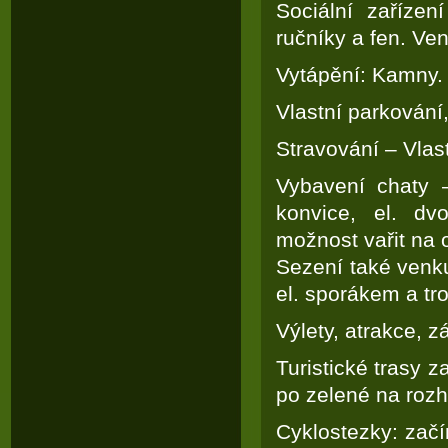
Sociální zaříze
ručníky a fen. V
Vytápění: Kamny.
Vlastní parkování,
Stravování – Vlas
Vybavení chaty –
konvice, el. dv
možnost vařit na oh
Sezení také venku
el. sporákem a tr
Výlety, atrakce, 
Turistické trasy z
po zelené na rozh
Cyklostezky: začí