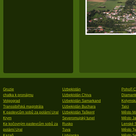
Gruzie
Uzbekistán
Pohoří 
chatka k pronájmu
Uzbekistán Chiva
Diamanto
Volgograd
Uzbekistán Samarkand
Kolymsk
Transsibiřská magistrála
Uzbekistán Buchara
Talci
K pastevcům sobů za polární Ural
Uzbekistán Taškent
Město M
Krym
Severomujský tunel
Město Ja
Ke kočovným pastevcům sobů za
Rusko
Lenské S
polární Ural
Tuva
Město T
Kazaň
Listvjanka
Město Se