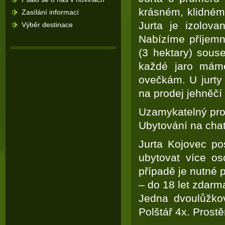
krásném, klidném
Zasílání informací
Jurta je izolov
Výběr destinace
Nabízíme příjemn
(3 hektary) sous
každé jaro máme
ovečkám. U jurty
na prodej jehněčí
Uzamykatelný pros
Ubytování na cha
Jurta Kojovec po
ubytovat více os
případě je nutné 
– do 18 let zdarm
Jedna dvoulůžkov
Polštář 4x. Prost