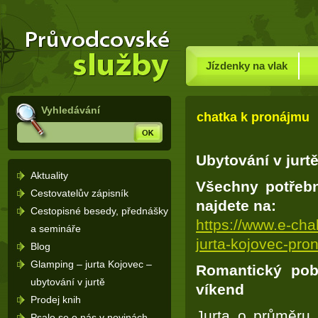
Dovolená Rusko – průvodce po
(Přejít
Rusku a rusky mluvící země -
na
Úvodní
stránka
navigaci)
Jízdenky na vlak
Vyhledávání
chatka k pronájmu
Hledej
Ubytování v jurt
Aktuality
Všechny potřebn
Cestovatelův zápisník
najdete na:
Cestopisné besedy, přednášky
https://www.e-cha
a semináře
jurta-kojovec-pr
Blog
Glamping – jurta Kojovec –
Romantický poby
ubytování v jurtě
víkend
Prodej knih
Jurta o průměru
Psalo se o nás v novinách