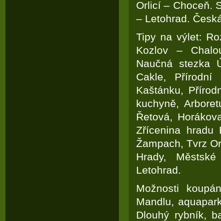
Orlicí – Choceň. S
– Letohrad. Česk
Tipy na výlet: R
Kozlov – Chalo
Naučná stezka Ú
Cakle, Přírodní
Kaštánku, Přírod
kuchyně, Arbore
Řetová, Horákova
Zřícenina hradu 
Žampach, Tvrz Orl
Hrady, Městské
Letohrad.
Možnosti koupán
Mandlu, aquapark
Dlouhý rybník, ba