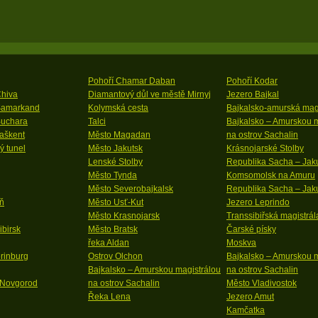
Pohoří Chamar Daban
Pohoří Kodar
Chiva
Diamantový důl ve městě Mirnyj
Jezero Bajkal
Samarkand
Kolymská cesta
Bajkalsko-amurská magi
Buchara
Talci
Bajkalsko – Amurskou m
aškent
Město Magadan
na ostrov Sachalin
ý tunel
Město Jakutsk
Krásnojarské Stolby
Lenské Stolby
Republika Sacha – Jak
Město Tynda
Komsomolsk na Amuru
Město Severobajkalsk
Republika Sacha – Jaku
ň
Město Usť-Kut
Jezero Leprindo
Město Krasnojarsk
Transsibiřská magistrál
birsk
Město Bratsk
Čarské písky
řeka Aldan
Moskva
rinburg
Ostrov Olchon
Bajkalsko – Amurskou m
Bajkalsko – Amurskou magistrálou
na ostrov Sachalin
 Novgorod
na ostrov Sachalin
Město Vladivostok
Řeka Lena
Jezero Amut
Kamčatka