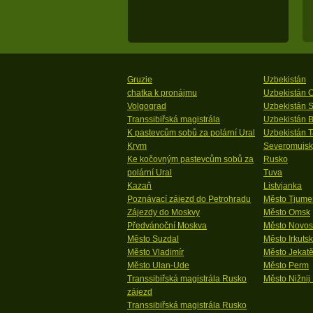
Gruzie
Uzbekistán
chatka k pronájmu
Uzbekistán 
Volgograd
Uzbekistán 
Transsibiřská magistrála
Uzbekistán 
K pastevcům sobů za polární Ural
Uzbekistán T
Krym
Severomujsk
Ke kočovným pastevcům sobů za
Rusko
polární Ural
Tuva
Kazaň
Listvjanka
Poznávací zájezd do Petrohradu
Město Tjume
Zájezdy do Moskvy
Město Omsk
Předvánoční Moskva
Město Novosi
Město Suzdal
Město Irkutsk
Město Vladimír
Město Jekatě
Město Ulan-Ude
Město Perm
Transsibiřská magistrála Rusko
Město Nižnij
zájezd
Transsibiřská magistrála Rusko