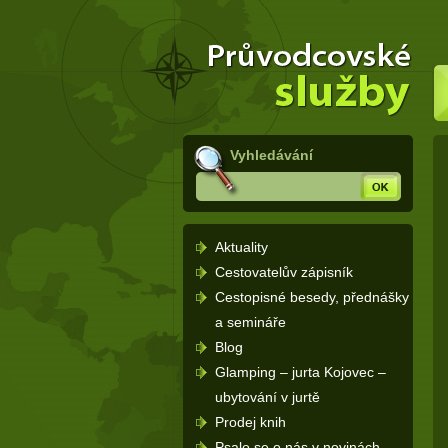
Dovolená Rusko – průvodce po
(Přejít
Rusku a rusky mluvící země -
na
Úvodní
stránka
navigaci)
Vyhledávání
Hledej
Aktuality
Cestovatelův zápisník
Cestopisné besedy, přednášky
a semináře
Blog
Glamping – jurta Kojovec –
ubytování v jurtě
Prodej knih
Psalo se o nás v novinách