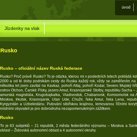
Úvod
Jízdenky na vlak
Rusko
Rusko – oficiální název Ruská federace
Rusko? Proč právě Rusko? To je otázka, kterou mi v posledních letech pokládá kd
2000 a od té doby podnikám cesty do Ruska každý rok, vždy se zaměřením na j
několika let jsem zavítal na Kavkaz, pohoří Altaj, pohoří Kodar, Severo Mujský hř
ostrov Olchon, Čarské Písky, jezero Amut, Krasnojarské Stolby, republiku Sacha – 
amurská magistrála, Krugobajkalka, Vladivostok, Chabarovsk, Komsomolsk na A
Moskva, Irkutsk, Krasnojarsk, Ulan Ude, Chužir, řeka Amur, řeka Lena, repub
Kyrgyzstán a Uzbekistánu. Putování sibiřskou krajinou, lemovanou říčními koryt
místními obyvateli je pro dobrodruha nezapomenutelným zážitkem.
Rusko
To je 83 subjektů – 21 republik, 2 města federálního významu – Moskva a Sankt
oblast – Židovská autonomní oblast a 4 autonomní okruhy.