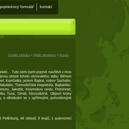
Poptávkový formulář
Kontakt
Úvodní stránka
»
Výběr destinace
»
Rusko
ekdo… Tuto zemi jsem poprvé navštívil v roce
inou oblast tohoto obrovského státu. Během
bet, Kamčatka, jezero Bajkal, ostrov Sachalin,
Jakutsko, Transsibiřská magistrála, Bajkalsko-
muru, Jakutsk, Kolymskou cestu, Petrohrad,
liku Tuva, Omsk, Novosibirsk. Objevil krásy
y, a střetávání se s upřímnými, pohostinnými
 Petěrburg, 46 oblastí, 9 krajů, 1 autonomní