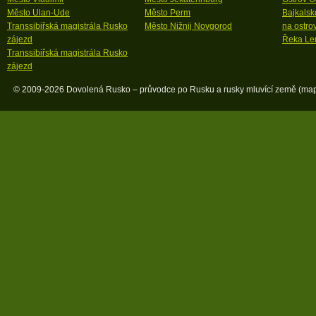
Město Ulan-Ude
Město Perm
Bajkalsk
Transsibiřská magistrála Rusko
Město Nižnij Novgorod
na ostro
zájezd
Řeka Le
Transsibiřská magistrála Rusko
zájezd
© 2009-2026 Dovolená Rusko – průvodce po Rusku a rusky mluvící země (
map