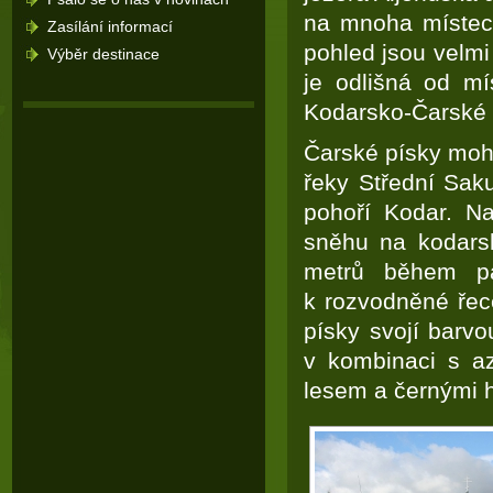
na mnoha místech
Zasílání informací
pohled jsou velmi
Výběr destinace
je odlišná od mí
Kodarsko-Čarské p
Čarské písky mohou
řeky Střední Sak
pohoří Kodar. Na
sněhu na kodars
metrů během pár
k rozvodněné řec
písky svojí barv
v kombinaci s a
lesem a černými h
200-101 test
,
C_TFIN52_66 test
,
LX0-103 test
,
350-080 test
,
70-410 test
,