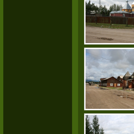
ICBB test
,
220-902 test
,
AWS-SYSOPS test
,
MB2-704 test
,
70-483 test
,
1Y0-201 test
,
810-403 dumps
,
CAP dumps
,
70-488 dumps
,
300-209 dumps
,
70-980 dumps
,
350-018 dumps
,
JN0-360 dumps
,
70-410 dumps
,
210-260 dumps
,
1Z0-051 dumps
,
350-080 dumps
,
CISM pdf
,
640-916 pdf
,
EX300 pdf
,
JN0-102 pdf
,
1Y0-201 pdf
,
9L0-066 pdf
,
ICGB pdf
,
102-400 pdf
,
SSCP pdf
,
CAP pdf
,
640-911 pdf
,