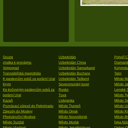
Gruzie
Uzbekistán
Pohoří 
chatka k pronájmu
Uzbekistán Chiva
Diamanto
Volgograd
Uzbekistán Samarkand
Kolymsk
Transsibiřská magistrála
Uzbekistán Buchara
Talci
K pastevcům sobů za polární Ural
Uzbekistán Taškent
Město M
Krym
Severomujský tunel
Město Ja
Ke kočovným pastevcům sobů za
Rusko
Lenské S
polární Ural
Tuva
Město T
Kazaň
Listvjanka
Město Se
Poznávací zájezd do Petrohradu
Město Tjumeň
Město Us
Zájezdy do Moskvy
Město Omsk
Město Kr
Předvánoční Moskva
Město Novosibirsk
Město Br
Město Suzdal
Město Irkutsk
řeka Ald
Město Vladimír
Město Jekatěrinburg
Ostrov O